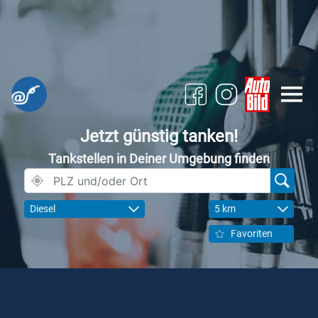
Jetzt günstig tanken!
Tankstellen in Deiner Umgebung finden
Diesel
5 km
Favoriten