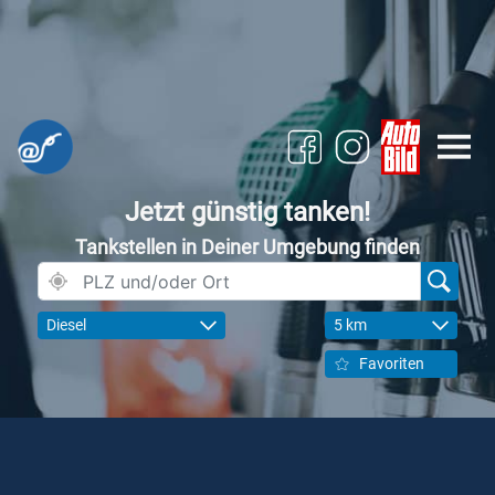
Jetzt günstig tanken!
Tankstellen in Deiner Umgebung finden
Diesel
5 km
Favoriten