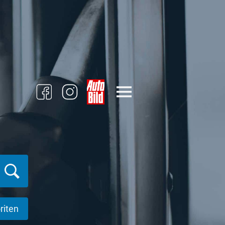
riten