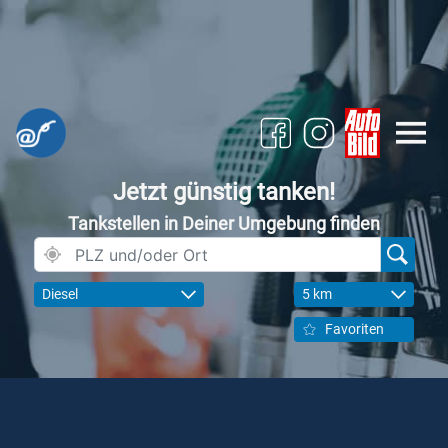
Jetzt günstig tanken!
Tankstellen in Deiner Umgebung finden
Diesel
5 km
Favoriten