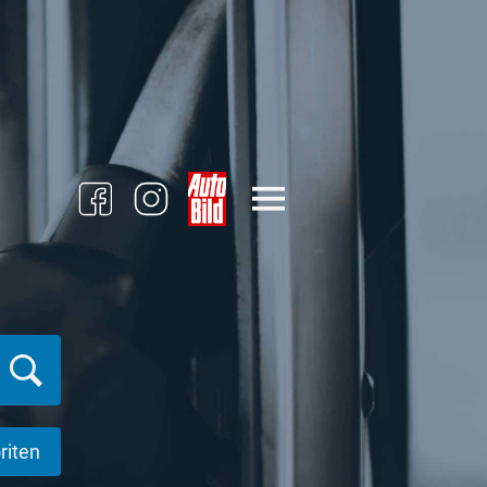
riten