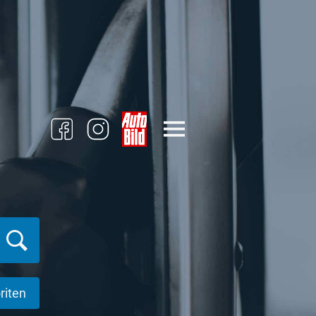
riten