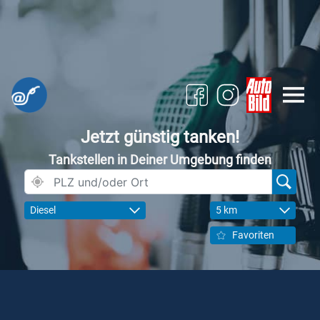
Jetzt günstig tanken!
Tankstellen in Deiner Umgebung finden
Diesel
5 km
Favoriten