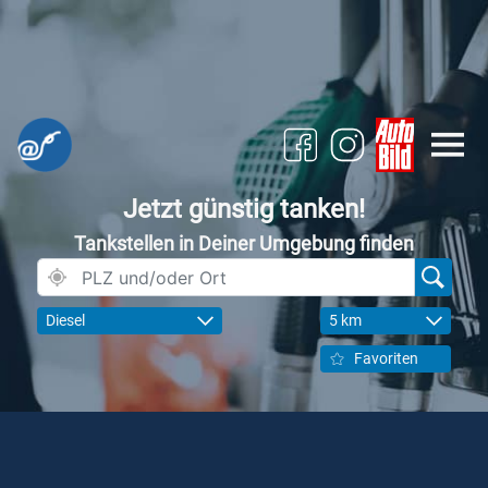
Jetzt günstig tanken!
Tankstellen in Deiner Umgebung finden
Diesel
5 km
Favoriten