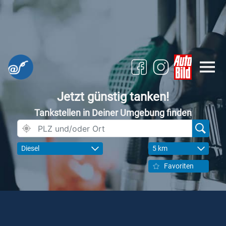
Jetzt günstig tanken!
Tankstellen in Deiner Umgebung finden
Diesel
5 km
Favoriten