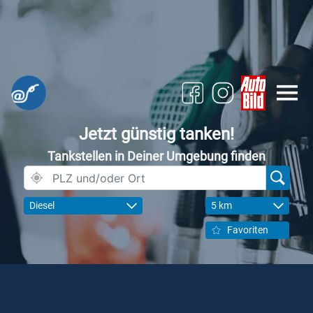
Jetzt günstig tanken!
Tankstellen in Deiner Umgebung finden
Diesel
5 km
Favoriten