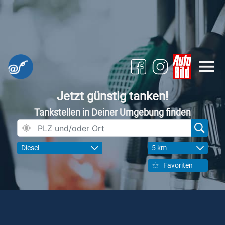
Jetzt günstig tanken!
Tankstellen in Deiner Umgebung finden
Diesel
5 km
Favoriten