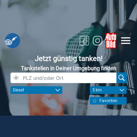
Jetzt günstig tanken!
Tankstellen in Deiner Umgebung finden
Diesel
5 km
Favoriten