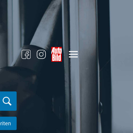
riten