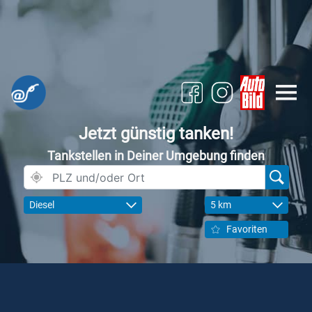
Jetzt günstig tanken!
Tankstellen in Deiner Umgebung finden
Diesel
5 km
Favoriten