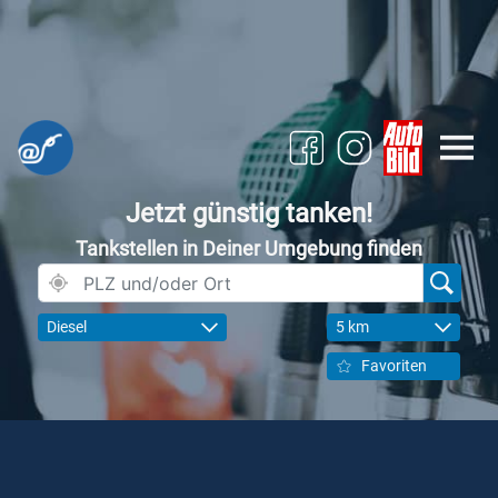
Jetzt günstig tanken!
Tankstellen in Deiner Umgebung finden
Diesel
5 km
Favoriten