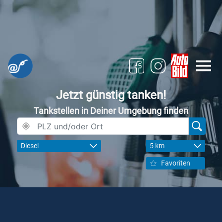
Jetzt günstig tanken!
Tankstellen in Deiner Umgebung finden
Diesel
5 km
Favoriten