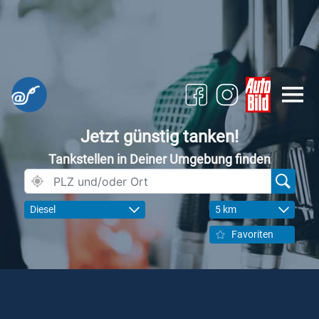
Jetzt günstig tanken!
Tankstellen in Deiner Umgebung finden
Diesel
5 km
Favoriten