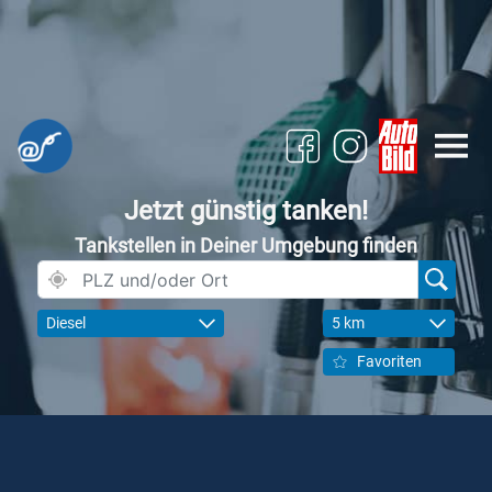
Jetzt günstig tanken!
Tankstellen in Deiner Umgebung finden
Diesel
5 km
Favoriten