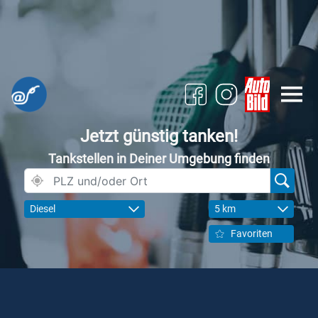
Jetzt günstig tanken!
Tankstellen in Deiner Umgebung finden
Diesel
5 km
Favoriten