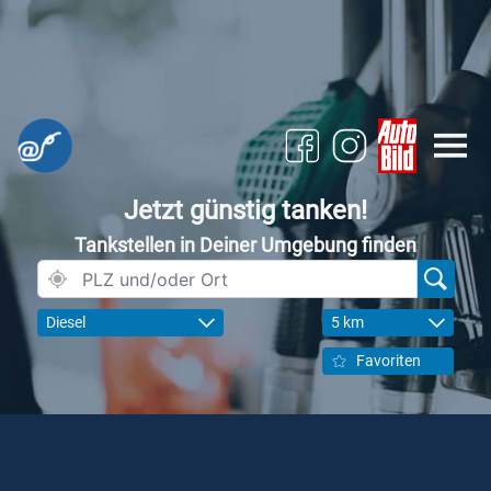
Jetzt günstig tanken!
Tankstellen in Deiner Umgebung finden
Diesel
5 km
Favoriten