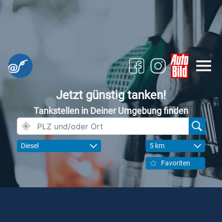
Jetzt günstig tanken!
Tankstellen in Deiner Umgebung finden
Diesel
5 km
Favoriten