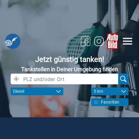
Jetzt günstig tanken!
Tankstellen in Deiner Umgebung finden
Diesel
5 km
Favoriten