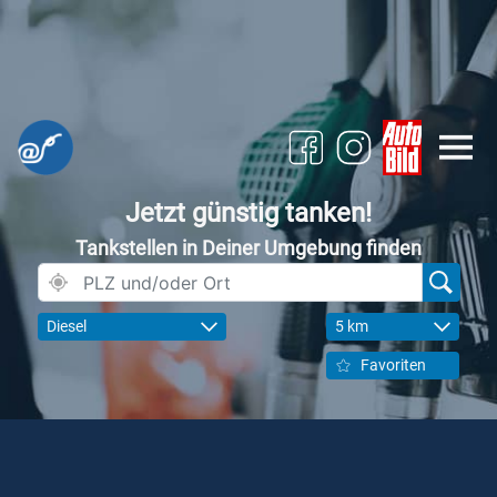
Jetzt günstig tanken!
Tankstellen in Deiner Umgebung finden
Diesel
5 km
Favoriten