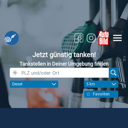
Jetzt günstig tanken!
Tankstellen in Deiner Umgebung finden
Diesel
5 km
Favoriten