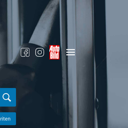
riten