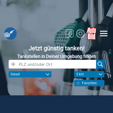
Jetzt günstig tanken!
Tankstellen in Deiner Umgebung finden
Diesel
5 km
Favoriten