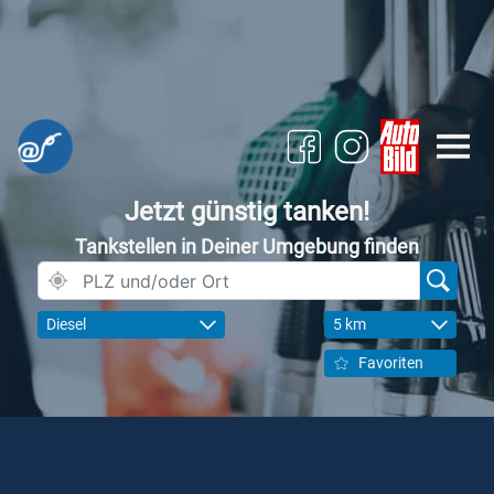
Jetzt günstig tanken!
Tankstellen in Deiner Umgebung finden
Diesel
5 km
Favoriten