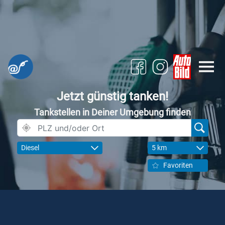
Jetzt günstig tanken!
Tankstellen in Deiner Umgebung finden
Diesel
5 km
Favoriten