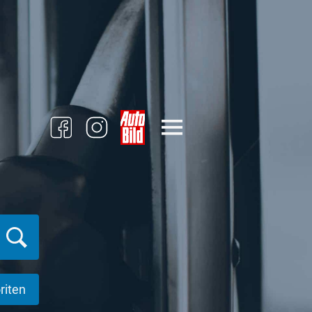
riten