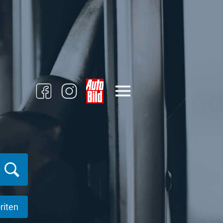
riten