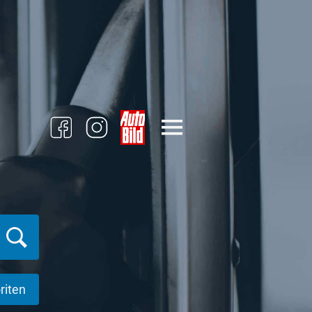
riten