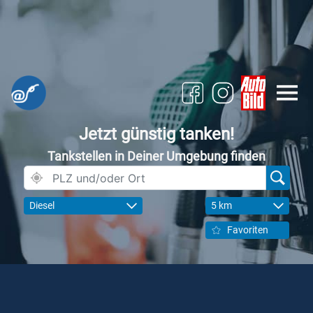
Jetzt günstig tanken!
Tankstellen in Deiner Umgebung finden
Diesel
5 km
Favoriten