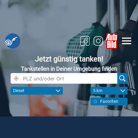
Jetzt günstig tanken!
Tankstellen in Deiner Umgebung finden
Diesel
5 km
Favoriten