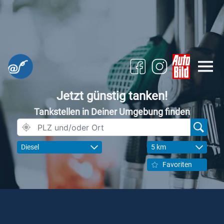
Jetzt günstig tanken!
Tankstellen in Deiner Umgebung finden
Diesel
5 km
Favoriten