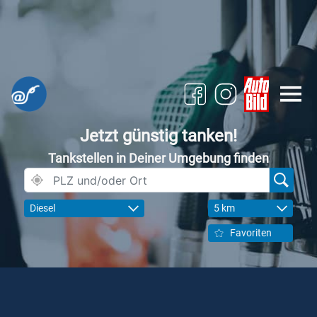
Jetzt günstig tanken!
Tankstellen in Deiner Umgebung finden
Diesel
5 km
Favoriten