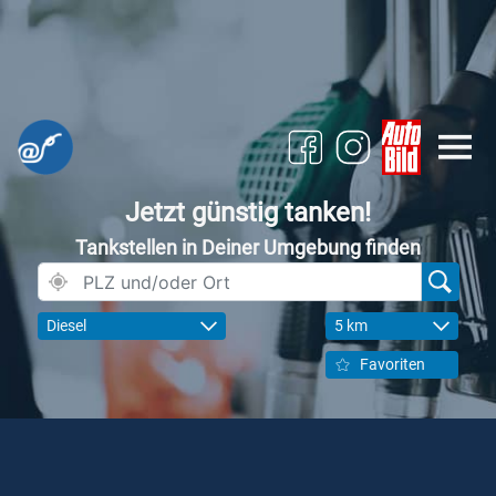
Jetzt günstig tanken!
Tankstellen in Deiner Umgebung finden
Diesel
5 km
Favoriten