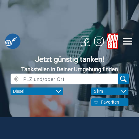
Jetzt günstig tanken!
Tankstellen in Deiner Umgebung finden
Diesel
5 km
Favoriten