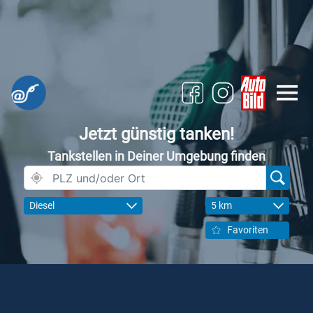
Jetzt günstig tanken!
Tankstellen in Deiner Umgebung finden
Diesel
5 km
Favoriten