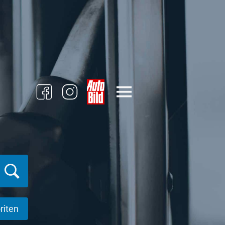
riten