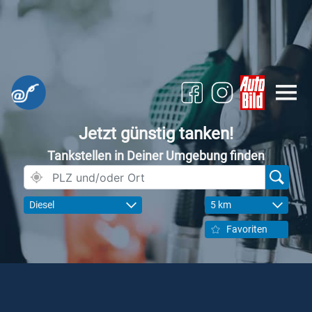
Jetzt günstig tanken!
Tankstellen in Deiner Umgebung finden
Diesel
5 km
Favoriten