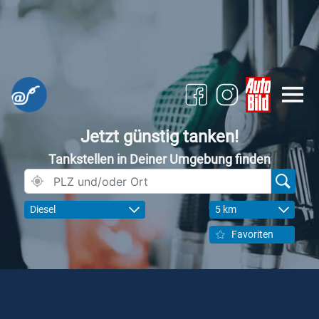
Jetzt günstig tanken!
Tankstellen in Deiner Umgebung finden
Diesel
5 km
Favoriten