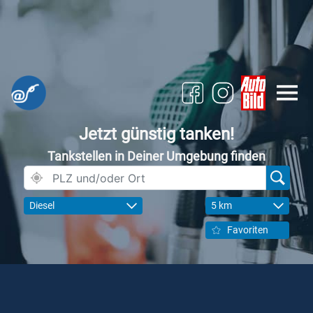
Jetzt günstig tanken!
Tankstellen in Deiner Umgebung finden
Diesel
5 km
Favoriten