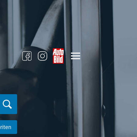
riten