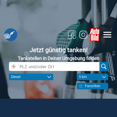
Jetzt günstig tanken!
Tankstellen in Deiner Umgebung finden
Diesel
5 km
Favoriten