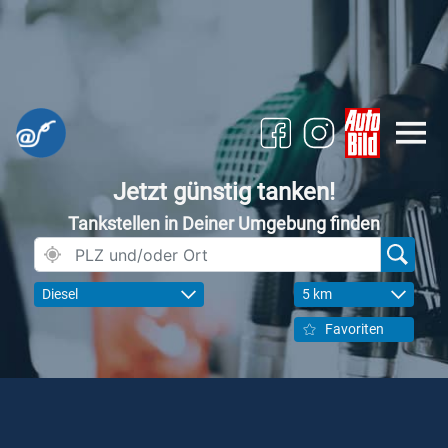
Jetzt günstig tanken!
Tankstellen in Deiner Umgebung finden
Diesel
5 km
Favoriten