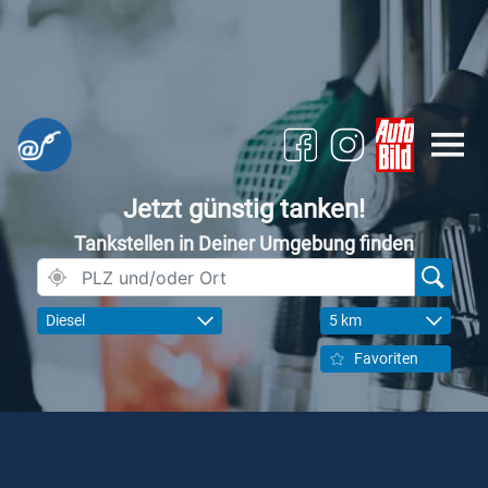
Jetzt günstig tanken!
Tankstellen in Deiner Umgebung finden
Diesel
5 km
Favoriten