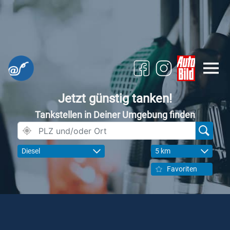
Jetzt günstig tanken!
Tankstellen in Deiner Umgebung finden
Diesel
5 km
Favoriten