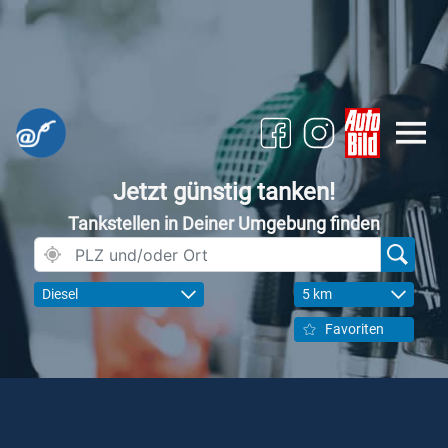
Jetzt günstig tanken!
Tankstellen in Deiner Umgebung finden
Diesel
5 km
Favoriten