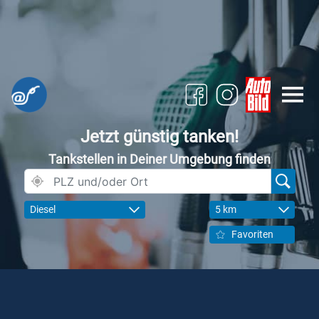
Jetzt günstig tanken!
Tankstellen in Deiner Umgebung finden
Diesel
5 km
Favoriten