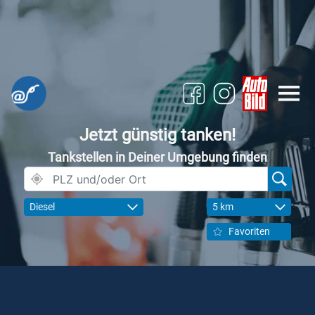
Jetzt günstig tanken!
Tankstellen in Deiner Umgebung finden
Diesel
5 km
Favoriten